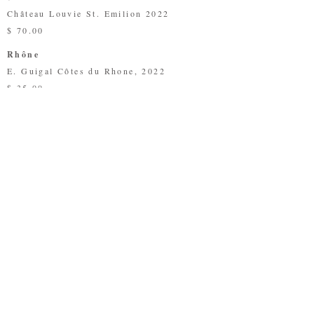
Château Louvie St. Emilion 2022
$ 70.00
Rhône
E. Guigal Côtes du Rhone, 2022
$ 35.00
E. Guigal Gigondas, 2021
$ 75.00
E. Guigal Châteauneuf-du-Pape, 2020
$ 125.00
California Red
Selby Cabernet Sauvignon, 2019
$ 40.00
Black Magnolia Pinot Noir 2022
$ 35.00
Sean Minor -Red Blend, 2023
$ 35.00