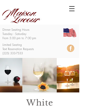
Dinner Seating Hours
Tuesday - Saturday
From 5:00 pm to 7:00 pm
Limited Seating
Text Reservation Requests
(225) 333-7533
White